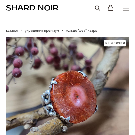
SHARD NOIR
каталог
>
украшения премиум
>
кольцо "деа" кварц
В НАЛИЧИИ