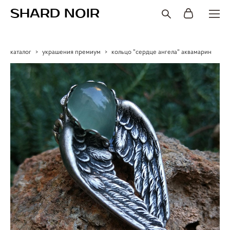
SHARD NOIR
каталог
>
украшения премиум
>
кольцо "сердце ангела" аквамарин