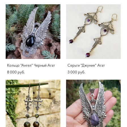
Кольцо "Ангел" Черный Агат
Серьги "Джуния" Агат
8 000 pуб.
3 000 pуб.