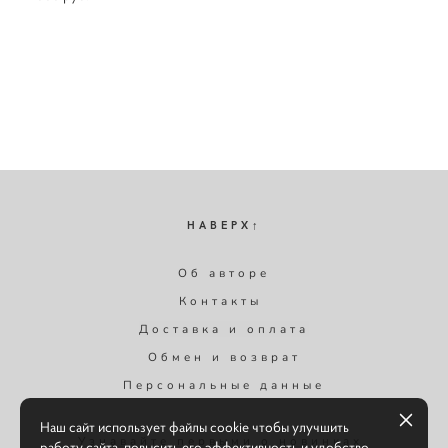
НАВЕРХ↑
Об авторе
Контакты
Доставка и оплата
Обмен и возврат
Персональные данные
Наш сайт использует файлы cookie чтобы улучшить
Узнавайте первыми о новинках,
работу сайта, повысить его эффективность и удобство.