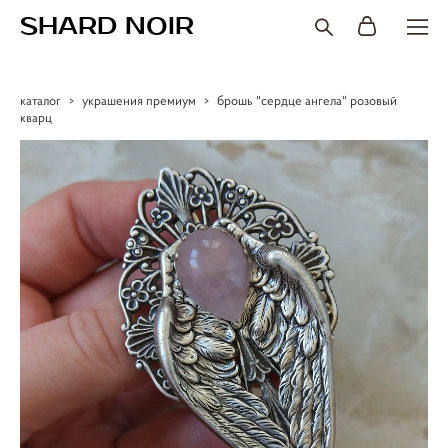
SHARD NOIR
каталог
>
украшения премиум
>
брошь "сердце ангела" розовый
кварц