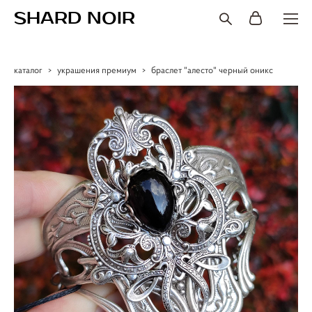
SHARD NOIR
каталог
>
украшения премиум
>
браслет "алесто" черный оникс