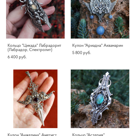
Кольцо "Цикада" Лабрадорит
Кулон "Ариадна" Аквамарин
(Лабрадор, Спектролит)
5 800 pуб.
6 400 pуб.
Кулон "Анжелина" Аметист
Кольцо "Астерия"