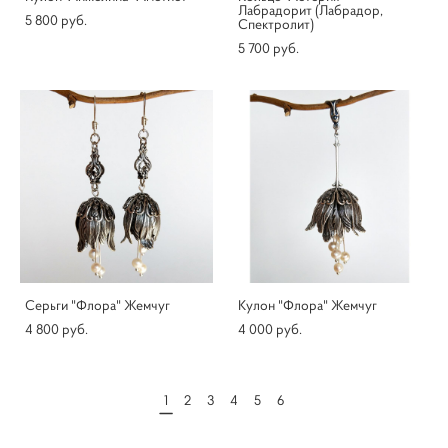
Лабрадорит (Лабрадор,
5 800 pуб.
Спектролит)
5 700 pуб.
Серьги "Флора" Жемчуг
Кулон "Флора" Жемчуг
4 800 pуб.
4 000 pуб.
1
2
3
4
5
6