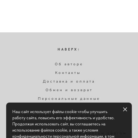
НАВЕРХ↑
Об авторе
Контакты
Доставка и оплата
Обмен и возврат
Персональные данные
Наш сайт использует файлы cookie чтобы улучшить
Узнавайте первыми о новинках,
работу сайта, повысить его эффективность и удобство.
Продолжая использовать сайт, вы соглашаетесь на
специальных
использование файлов cookie, а также условия
мероприятиях, скидках и многом другом
конфиденциальности персональной информации, в том