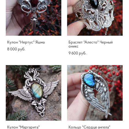
Кулон "Нертус" Яшма
Браслет "Алесто" Черный
оникс
8 000 pуб.
9 600 pуб.
Кулон "Маргарита"
Кольцо "Сердце ангела"